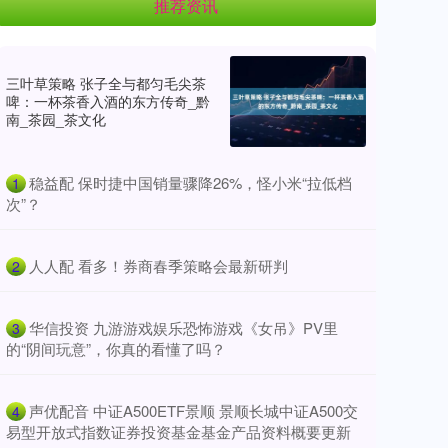
推荐资讯
三叶草策略 张子全与都匀毛尖茶
啤：一杯茶香入酒的东方传奇_黔
南_茶园_茶文化
​稳益配 保时捷中国销量骤降26%，怪小米“拉低档
1
次”？
​人人配 看多！券商春季策略会最新研判
2
​华信投资 九游游戏娱乐恐怖游戏《女吊》PV里
3
的“阴间玩意”，你真的看懂了吗？
​声优配音 中证A500ETF景顺 景顺长城中证A500交
4
易型开放式指数证券投资基金基金产品资料概要更新