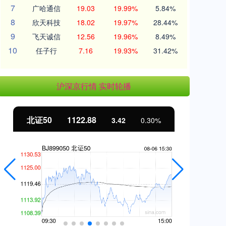
7
广哈通信
19.03
19.99%
5.84%
8
欣天科技
18.02
19.97%
28.44%
9
飞天诚信
12.56
19.96%
8.49%
10
任子行
7.16
19.93%
31.42%
沪深京行情 实时轮播
北证50
1122.88
创
3.42
0.30%