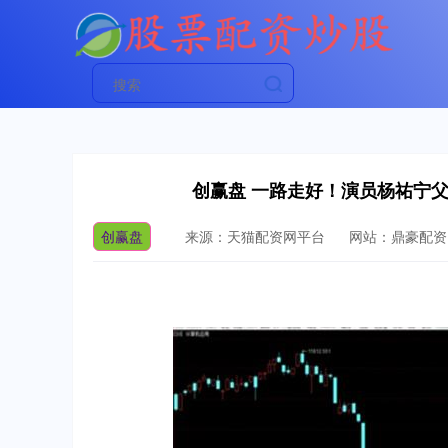
创赢盘 一路走好！演员杨祐宁
创赢盘
来源：天猫配资网平台
网站：鼎豪配资