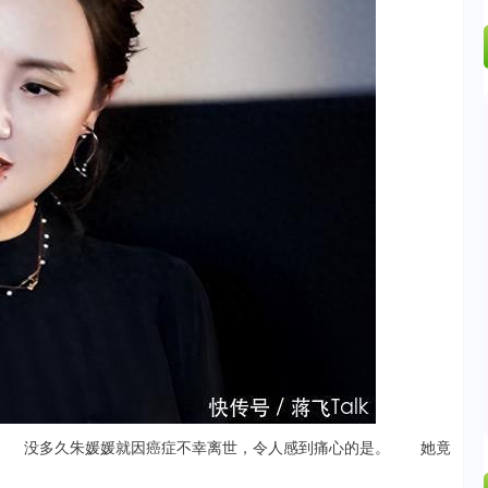
 没多久朱媛媛就因癌症不幸离世，令人感到痛心的是。 她竟