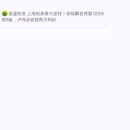
​嘉盛投资 上海热身赛大逆转！张镇麟首秀轰12分6
5
助5板，卢伟还收获两大利好