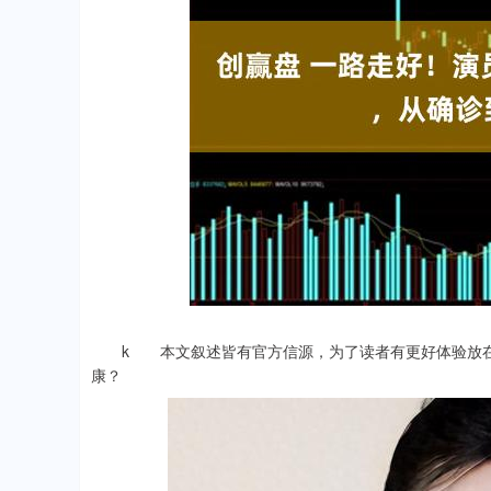
深证成指
14110.12
.92
0.57%
-34.08
-0
k 本文叙述皆有官方信源，为了读者有更好体验放在
康？