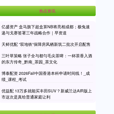
热点资讯
亿盛资产 盒马旗下超盒算NB将亮相成都；极兔速
递与戈赛签署三年战略合作｜早资道
天鲜优配 “双地铁”保障房凤栖新筑二批次开启配售
三叶草策略 张子全与都匀毛尖茶啤：一杯茶香入酒
的东方传奇_黔南_茶园_茶文化
博泰配资 2026Fall中国香港本科申请时间线！_成
绩_课程_考试
优益配 13万多就能买丰田SUV？新威兰达AIR版上
市这次是真给普通家庭让利