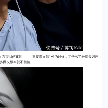
东京悄然离世。 紧接着在5月份的时候，又传出了朱媛媛因癌
多网友根本就不相信。