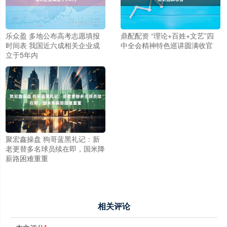
乐众盈 多地公布高考志愿填报
鼎配配资 “理论+百姓+文艺”四
时间表 我国近六成相关企业成
中全会精神特色巡讲圆满收官
立于5年内
聚宏鑫操盘 狗哥蓝黑礼记：新
老更替多名球员续在即，国米降
薪路困难重重
相关评论