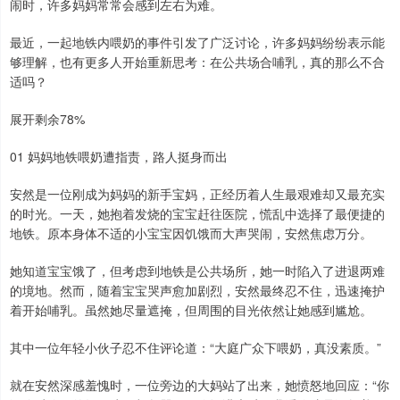
闹时，许多妈妈常常会感到左右为难。
最近，一起地铁内喂奶的事件引发了广泛讨论，许多妈妈纷纷表示能
够理解，也有更多人开始重新思考：在公共场合哺乳，真的那么不合
适吗？
展开剩余78%
01 妈妈地铁喂奶遭指责，路人挺身而出
安然是一位刚成为妈妈的新手宝妈，正经历着人生最艰难却又最充实
的时光。一天，她抱着发烧的宝宝赶往医院，慌乱中选择了最便捷的
地铁。原本身体不适的小宝宝因饥饿而大声哭闹，安然焦虑万分。
她知道宝宝饿了，但考虑到地铁是公共场所，她一时陷入了进退两难
的境地。然而，随着宝宝哭声愈加剧烈，安然最终忍不住，迅速掩护
着开始哺乳。虽然她尽量遮掩，但周围的目光依然让她感到尴尬。
其中一位年轻小伙子忍不住评论道：“大庭广众下喂奶，真没素质。”
就在安然深感羞愧时，一位旁边的大妈站了出来，她愤怒地回应：“你