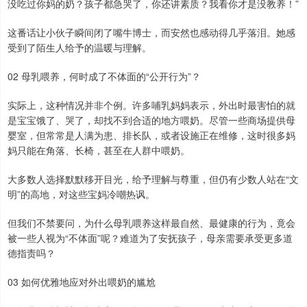
没吃过你妈的奶？孩子都急哭了，你还讲素质？我看你才是没教养！”
这番话让小伙子瞬间闭了嘴牛博士，而安然也感动得几乎落泪。她感
受到了陌生人给予的温暖与理解。
02 母乳喂养，何时成了不体面的“公开行为”？
实际上，这种情况并非个例。许多哺乳妈妈表示，外出时最害怕的就
是宝宝饿了、哭了，却找不到合适的地方喂奶。尽管一些商场提供母
婴室，但常常是人满为患、排长队，或者设施正在维修，这时很多妈
妈只能在角落、长椅，甚至在人群中喂奶。
大多数人选择默默移开目光，给予理解与尊重，但仍有少数人站在“文
明”的高地，对这些宝妈冷嘲热讽。
但我们不禁要问，为什么母乳喂养这样最自然、最健康的行为，竟会
被一些人视为“不体面”呢？难道为了安抚孩子，母亲需要承受更多道
德指责吗？
03 如何优雅地应对外出喂奶的尴尬