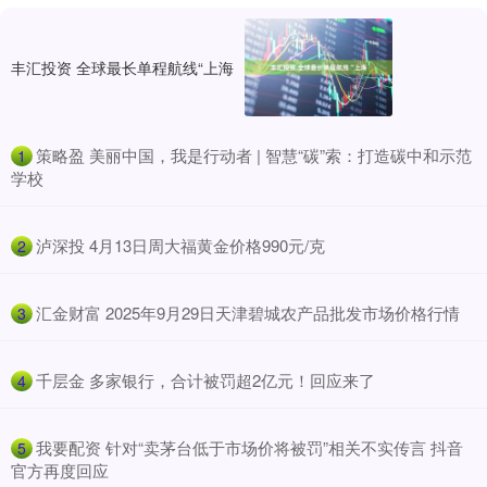
丰汇投资 全球最长单程航线“上海
​策略盈 美丽中国，我是行动者 | 智慧“碳”索：打造碳中和示范
1
学校
​泸深投 4月13日周大福黄金价格990元/克
2
​汇金财富 2025年9月29日天津碧城农产品批发市场价格行情
3
​千层金 多家银行，合计被罚超2亿元！回应来了
4
​我要配资 针对“卖茅台低于市场价将被罚”相关不实传言 抖音
5
官方再度回应