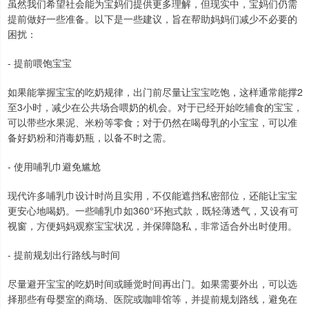
虽然我们希望社会能为宝妈们提供更多理解，但现实中，宝妈们仍需
提前做好一些准备。以下是一些建议，旨在帮助妈妈们减少不必要的
困扰：
- 提前喂饱宝宝
如果能掌握宝宝的吃奶规律，出门前尽量让宝宝吃饱，这样通常能撑2
至3小时，减少在公共场合喂奶的机会。对于已经开始吃辅食的宝宝，
可以带些水果泥、米粉等零食；对于仍然在喝母乳的小宝宝，可以准
备好奶粉和消毒奶瓶，以备不时之需。
- 使用哺乳巾避免尴尬
现代许多哺乳巾设计时尚且实用，不仅能遮挡私密部位，还能让宝宝
更安心地喝奶。一些哺乳巾如360°环抱式款，既轻薄透气，又设有可
视窗，方便妈妈观察宝宝状况，并保障隐私，非常适合外出时使用。
- 提前规划出行路线与时间
尽量避开宝宝的吃奶时间或睡觉时间再出门。如果需要外出，可以选
择那些有母婴室的商场、医院或咖啡馆等，并提前规划路线，避免在