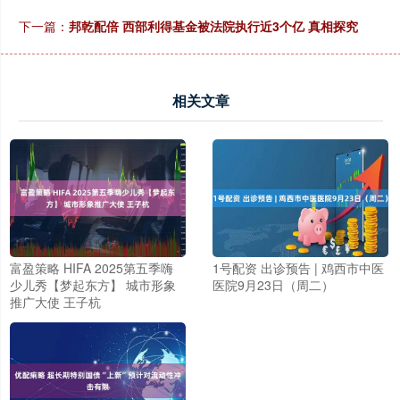
下一篇：
邦乾配倍 西部利得基金被法院执行近3个亿 真相探究
相关文章
富盈策略 HIFA 2025第五季嗨
1号配资 出诊预告 | 鸡西市中医
少儿秀【梦起东方】 城市形象
医院9月23日（周二）
推广大使 王子杭