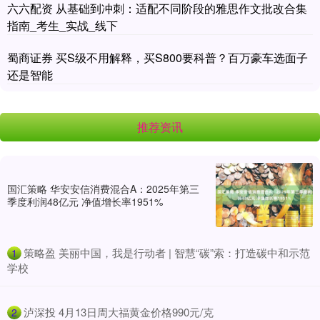
六六配资 从基础到冲刺：适配不同阶段的雅思作文批改合集
指南_考生_实战_线下
蜀商证券 买S级不用解释，买S800要科普？百万豪车选面子
还是智能
推荐资讯
国汇策略 华安安信消费混合A：2025年第三
季度利润48亿元 净值增长率1951%
​策略盈 美丽中国，我是行动者 | 智慧“碳”索：打造碳中和示范
1
学校
​泸深投 4月13日周大福黄金价格990元/克
2