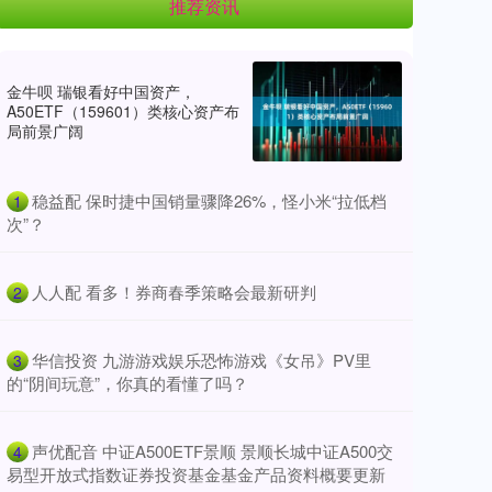
推荐资讯
金牛呗 瑞银看好中国资产，
A50ETF（159601）类核心资产布
局前景广阔
​稳益配 保时捷中国销量骤降26%，怪小米“拉低档
1
次”？
​人人配 看多！券商春季策略会最新研判
2
​华信投资 九游游戏娱乐恐怖游戏《女吊》PV里
3
的“阴间玩意”，你真的看懂了吗？
​声优配音 中证A500ETF景顺 景顺长城中证A500交
4
易型开放式指数证券投资基金基金产品资料概要更新