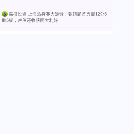
​嘉盛投资 上海热身赛大逆转！张镇麟首秀轰12分6
5
助5板，卢伟还收获两大利好