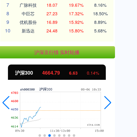
7
广脉科技
18.07
19.67%
8.16%
8
中巨芯
27.23
17.32%
18.50%
9
优机股份
16.89
15.92%
8.89%
10
新迅达
24.48
15.80%
5.68%
沪深京行情 实时轮播
北证50
1122.75
创
3.29
0.29%