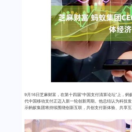
深证成指
14204.15
.02
0.36%
59.95
0.
9月16日芝麻财富，在第十四届“中国支付清算论坛”上，蚂
代中国移动支付正迈入新一轮创新周期。他总结认为科技发
示蚂蚁集团将持续围绕创新互联，共创支付新体验、共享互