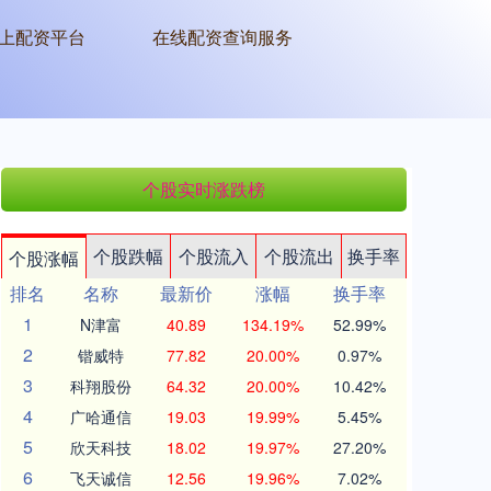
上配资平台
在线配资查询服务
个股实时涨跌榜
个股跌幅
个股流入
个股流出
换手率
个股涨幅
排名
名称
最新价
涨幅
换手率
1
N津富
40.89
134.19%
52.99%
2
锴威特
77.82
20.00%
0.97%
3
科翔股份
64.32
20.00%
10.42%
4
广哈通信
19.03
19.99%
5.45%
5
欣天科技
18.02
19.97%
27.20%
6
飞天诚信
12.56
19.96%
7.02%