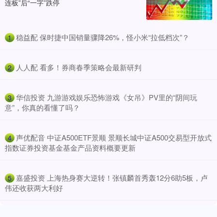
连板”后“一字”跌停
​稳益配 保时捷中国销量骤降26%，怪小米“拉低档次”？
1
​人人配 看多！券商春季策略会最新研判
2
​华信投资 九游游戏娱乐恐怖游戏《女吊》PV里的“阴间玩
3
意”，你真的看懂了吗？
​声优配音 中证A500ETF景顺 景顺长城中证A500交易型开放式
4
指数证券投资基金基金产品资料概要更新
​嘉盛投资 上海热身赛大逆转！张镇麟首秀轰12分6助5板，卢
5
伟还收获两大利好