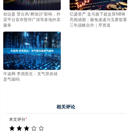
创达盈 受台风“桦加沙”影响，外
亿盛资产 盒马旗下超盒算NB将
卖平台宣布暂停广深等多地外卖
亮相成都；极兔速递与戈赛签署
服务
三年战略合作｜早资道
牛途网 李燕医生：支气管炎就
是气喘吗
相关评论
本文评分
*