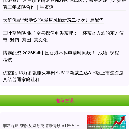
署三年战略合作｜早资道
天鲜优配 “双地铁”保障房凤栖新筑二批次开启配售
三叶草策略 张子全与都匀毛尖茶啤：一杯茶香入酒的东方传
奇_黔南_茶园_茶文化
博泰配资 2026Fall中国香港本科申请时间线！_成绩_课程_
考试
优益配 13万多就能买丰田SUV？新威兰达AIR版上市这次是
真给普通家庭让利
推荐资讯
非常谋略 或触及财务类退市情形 ST岩石“三