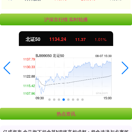
沪深京行情 实时轮播
北证50
1134.24
11.37
1.01%
热点资讯
亿盛资产 盒马旗下超盒算NB将亮相成都；极兔速递与戈赛签