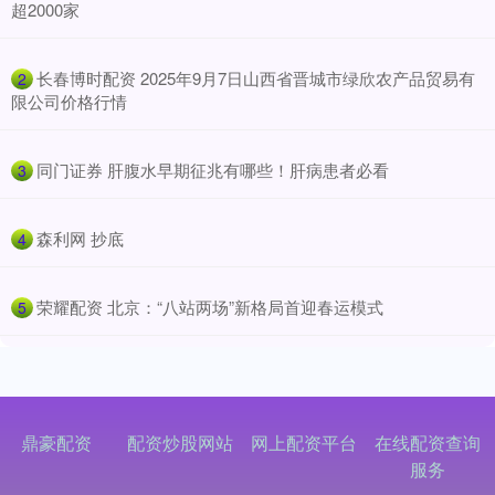
超2000家
​长春博时配资 2025年9月7日山西省晋城市绿欣农产品贸易有
2
限公司价格行情
​同门证券 肝腹水早期征兆有哪些！肝病患者必看
3
​森利网 抄底
4
​荣耀配资 北京：“八站两场”新格局首迎春运模式
5
鼎豪配资
配资炒股网站
网上配资平台
在线配资查询
服务