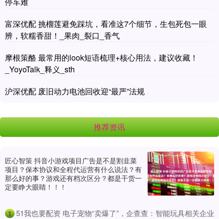
停车难
富深优配 挑榴莲避免踩坑，看准这7个细节，生包死包一眼
辨，软糯香甜！_果肉_裂口_香气
摩根策酪 最常用的look短语梳理+核心用法，建议收藏！
_YoyoTalk_释义_sth
沪深优配 废旧动力电池回收迎“最严”法规
推荐资讯
匠心智策 抖音小游戏项目广告是不是割韭菜
项目？保本协议和全程代运营有什么说法？有
那么好的事？游戏还有档次区分？都是干货一
定要睁大眼睛！！！
​51我也要配资 电子宠物“卖爆了”，企查查：智能玩具相关企业
1