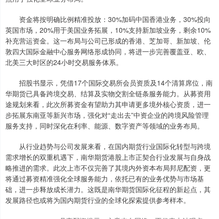
资金将按明确比例精准投放：30%加码中国香港业务，30%投向
英国市场，20%用于美国业务拓展，10%支持新加坡业务，剩余10%
补充营运资金。这一布局与公司已形成的香港、芝加哥、新加坡、伦
敦四大国际金融中心服务网络形成协同，将进一步完善覆盖亚、欧、
北美三大时区的24小时交易服务体系。
招股书显示，凭借17个国际交易所会员资质及14个清算席位，南
华期货已具备跨境交易、结算及实物交割全链条服务能力。从募资用
途规划来看，此次所募资金有望助力其申请更多境外核心资质，进一
步拓展东南亚等新兴市场，强化对“走出去”中资企业的跨境风险管理
服务支持，同时深化在利率、能源、数字资产等领域的业务布局。
从行业趋势与公司发展来看，在国内期货行业国际化转型与跨境
需求增长的双重机遇下，南华期货港股上市正契合行业发展与自身战
略推进的需求。此次上市不仅完善了其境内外资本布局邦尼配资，更
将通过募资精准强化全球服务能力，依托已有的业务优势与市场基
础，进一步释放成长潜力。这既是南华期货国际化征程的新起点，其
发展路径也或将为国内期货行业的全球化探索提供参考样本。