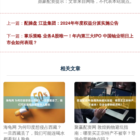
鼎豪配资提示：文章来自网络，不代表本站观点。
上一篇：
配操盘 江盐集团：2024年年度权益分派实施公告
下一篇：
掌乐策略 业务A股唯一！年内第三大IPO 中国铀业明日上
市会如何表现？
相关文章
海龟网 为何印度想侵占西藏？
聚赢配资网 敦煌购物避坑指
一旦西藏丢了，我们可能连喝水
南：哪里买正宗特产不被宰？导
都看别人脸色
游会带购物点吗？