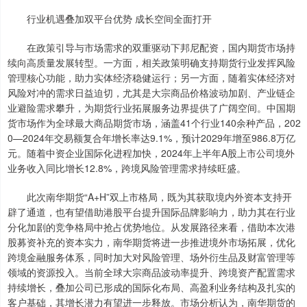
行业机遇叠加双平台优势 成长空间全面打开
在政策引导与市场需求的双重驱动下邦尼配资，国内期货市场持
续向高质量发展转型。一方面，相关政策明确支持期货行业发挥风险
管理核心功能，助力实体经济稳健运行；另一方面，随着实体经济对
风险对冲的需求日益迫切，尤其是大宗商品价格波动加剧、产业链企
业避险需求攀升，为期货行业拓展服务边界提供了广阔空间。中国期
货市场作为全球最大商品期货市场，涵盖41个行业140余种产品，202
0—2024年交易额复合年增长率达9.1%，预计2029年增至986.8万亿
元。随着中资企业国际化进程加快，2024年上半年A股上市公司境外
业务收入同比增长12.8%，跨境风险管理需求持续旺盛。
此次南华期货“A+H”双上市格局，既为其获取境内外资本支持开
辟了通道，也有望借助港股平台提升国际品牌影响力，助力其在行业
分化加剧的竞争格局中抢占优势地位。从发展路径来看，借助本次港
股募资补充的资本实力，南华期货将进一步推进境外市场拓展，优化
跨境金融服务体系，同时加大对风险管理、场外衍生品及财富管理等
领域的资源投入。当前全球大宗商品波动率提升、跨境资产配置需求
持续增长，叠加公司已形成的国际化布局、高盈利业务结构及扎实的
客户基础，其增长潜力有望进一步释放。市场分析认为，南华期货的