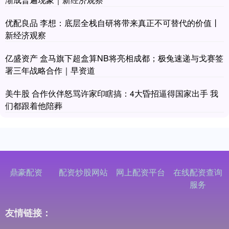
优配良品 李想：底层全栈自研将带来真正不可替代的价值丨
新经济观察
亿盛资产 盒马旗下超盒算NB将亮相成都；极兔速递与戈赛签
署三年战略合作｜早资道
美牛股 合作伙伴怒骂许家印瞎搞：4大昏招逼得国家出手 我
们都跟着他陪葬
鼎豪配资
配资炒股网站
网上配资平台
在线配资查询
服务
友情链接：