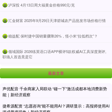
​泸深投 4月13日周大福黄金价格990元/克
2
​汇金财富 2025年9月29日天津碧城农产品批发市场价格行情
3
​稳益配 保时捷中国销量骤降26%，怪小米“拉低档次”？
4
​领域国际 2026练英语口语APP横评5款权威AI工具深度测评,
5
职场人首选竟是它
最新文章
声优配音 千余商家入局联动 “碰一下”激活成都本地消费新势
能｜新经济观察
捷希源配资 “志愿咨询”能不能用AI？调研显示：高报师使用AI
渐成普遍现象｜新经济观察