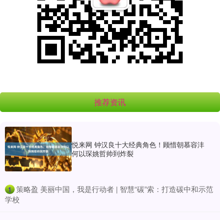
推荐资讯
悦来网 钟汉良十大经典角色！顾惜朝慕容沣
何以琛姚哲帅到炸裂
​策略盈 美丽中国，我是行动者 | 智慧“碳”索：打造碳中和示范
1
学校