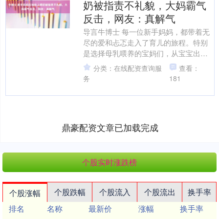
奶被指责不礼貌，大妈霸气
反击，网友：真解气
导言牛博士 每一位新手妈妈，都带着无
尽的爱和忐忑走入了育儿的旅程。特别
是选择母乳喂养的宝妈们，从宝宝出生
的那一刻起，就像是一个“全天候”的奶
分类：在线配资查询服
查看：
站，随时准备为宝宝提....
务
181
鼎豪配资文章已加载完成
个股实时涨跌榜
个股跌幅
个股流入
个股流出
换手率
个股涨幅
排名
名称
最新价
涨幅
换手率