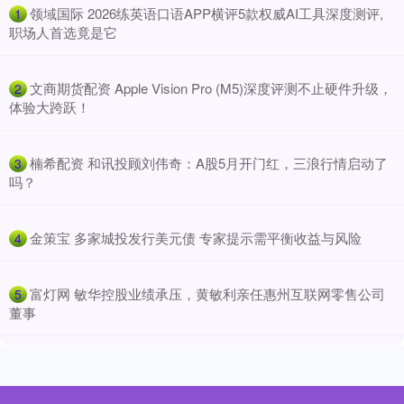
​领域国际 2026练英语口语APP横评5款权威AI工具深度测评,
1
职场人首选竟是它
​文商期货配资 Apple Vision Pro (M5)深度评测不止硬件升级，
2
体验大跨跃！
​楠希配资 和讯投顾刘伟奇：A股5月开门红，三浪行情启动了
3
吗？
​金策宝 多家城投发行美元债 专家提示需平衡收益与风险
4
​富灯网 敏华控股业绩承压，黄敏利亲任惠州互联网零售公司
5
董事