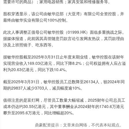
需要许可的商品）；家用电器销售；家具安装和维修服务等。
股权穿透显示，该公司由敏华总部（大亚湾）有限公司全资控股，并
最终由敏华实业有限公司100%控制。
此次人事调整正值母公司敏华控股（01999.HK）面临多重挑战之际。
据媒体报道，此前因其高管随意罚款言论引发网友热议，其罚款理由
涉及上班照镜子、吃东西等。
据敏华控股截至2025年3月31日止年度末期业绩，敏华控股在该财年
实现营业收入169.03亿港元，同比下降8.2%；公司权益拥有人应占溢
利为20.63亿港元，同比下跌10.4%。
截至2025年3月31日，敏华控股员工总数降至26134人，较2024年同
期的29837人减少3703人，减员幅度逾10%。
值得注意的是富灯网，尽管员工数量大幅缩减，2025财年公司总员工
成本仍达约30.55亿港元，其中董事酬金从2024财年的1740.6万港元
攀升至2095.6万港元，同比增幅超20%。
鼎豪配资提示：文章来自网络，不代表本站观点。