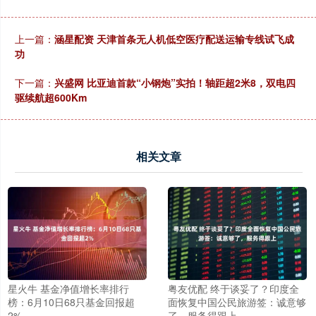
上一篇：
涵星配资 天津首条无人机低空医疗配送运输专线试飞成
功
下一篇：
兴盛网 比亚迪首款“小钢炮”实拍！轴距超2米8，双电四
驱续航超600Km
相关文章
星火牛 基金净值增长率排行
粤友优配 终于谈妥了？印度全
榜：6月10日68只基金回报超
面恢复中国公民旅游签：诚意够
2%
了，服务得跟上