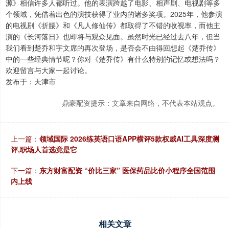
源》相信许多人都听过。他的表演跨越了电影、相声剧、电视剧等多
个领域，凭借着出色的演技获得了业内的诸多奖项。2025年，他参演
的电视剧《折腰》和《凡人修仙传》都取得了不错的收视率，而他主
演的《长河落日》也即将与观众见面。虽然时光已经过去八年，但当
我们看到楚乔和宇文席的再次登场，是否会不由得回想起《楚乔传》
中的一些经典情节呢？你对《楚乔传》有什么特别的记忆或想法吗？
欢迎留言与大家一起讨论。
发布于：天津市
鼎豪配资提示：文章来自网络，不代表本站观点。
上一篇：
领域国际 2026练英语口语APP横评5款权威AI工具深度测
评,职场人首选竟是它
下一篇：
东方财富配资 “价比三家” 医保药品比价小程序全国范围
内上线
相关文章