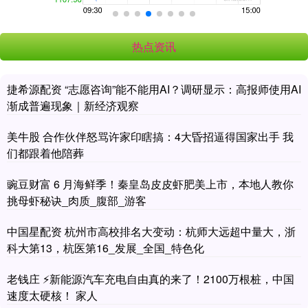
热点资讯
捷希源配资 “志愿咨询”能不能用AI？调研显示：高报师使用AI
渐成普遍现象｜新经济观察
美牛股 合作伙伴怒骂许家印瞎搞：4大昏招逼得国家出手 我
们都跟着他陪葬
豌豆财富 6 月海鲜季！秦皇岛皮皮虾肥美上市，本地人教你
挑母虾秘诀_肉质_腹部_游客
中国星配资 杭州市高校排名大变动：杭师大远超中量大，浙
科大第13，杭医第16_发展_全国_特色化
老钱庄 ⚡新能源汽车充电自由真的来了！2100万根桩，中国
速度太硬核！ 家人