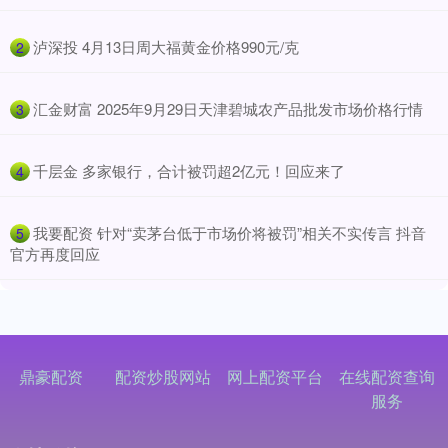
​泸深投 4月13日周大福黄金价格990元/克
2
​汇金财富 2025年9月29日天津碧城农产品批发市场价格行情
3
​千层金 多家银行，合计被罚超2亿元！回应来了
4
​我要配资 针对“卖茅台低于市场价将被罚”相关不实传言 抖音
5
官方再度回应
鼎豪配资
配资炒股网站
网上配资平台
在线配资查询
服务