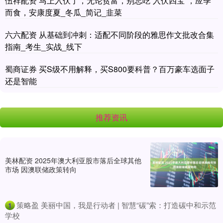
伍祥配资 马上入伏了，无论贫富，别忘吃“入伏四宝”，应季
而食，安康度夏_冬瓜_简记_韭菜
六六配资 从基础到冲刺：适配不同阶段的雅思作文批改合集
指南_考生_实战_线下
蜀商证券 买S级不用解释，买S800要科普？百万豪车选面子
还是智能
推荐资讯
美林配资 2025年澳大利亚股市落后全球其他
市场 因澳联储政策转向
​策略盈 美丽中国，我是行动者 | 智慧“碳”索：打造碳中和示范
1
学校