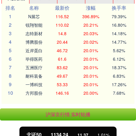
排名
名称
最新价
涨幅
换手率
1
N展芯
116.52
396.89%
79.39%
2
锐翔智能
110.02
20.21%
16.80%
3
志特新材
14.8
20.03%
14.18%
4
博腾股份
20.44
20.02%
14.77%
5
近岸蛋白
46.72
20.01%
5.62%
6
毕得医药
61.6
20.01%
6.12%
7
五洲医疗
83.62
20.01%
18.37%
8
耐科装备
49.67
20.01%
6.83%
9
一博科技
53.33
20.01%
17.26%
10
方邦股份
146.16
20.00%
7.68%
沪深京行情 实时轮播
北证50
1134.24
11.37
1.01%