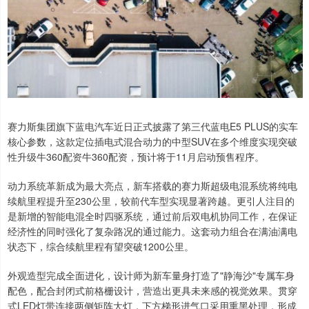
赛力斯集团旗下蓝电汽车近日正式披露了第三代蓝电E5 PLUS的实车
核心参数，这款定位插电式混合动力的中型SUV在多个维度实现突破
性升级牛360配资牛360配资，预计将于11月启动预售程序。
动力系统革新成为最大亮点，新车搭载的赛力斯超级电混系统将纯电
续航里程提升至230公里，较前代车型实现显著跨越。更引人注目的
是新增的智能电混全时四驱系统，通过前后双电机协同工作，在保证
经济性的同时强化了复杂路况的通过能力。这套动力组合在满油满电
状态下，综合续航里程有望突破1200公里。
外观造型完成全面进化，设计师为新车量身打造了"静海沙"专属车身
配色，配合封闭式前格栅设计，营造出更具未来感的视觉效果。贯穿
式LED灯带连接两侧矩阵大灯，下方梯形进气口采用熏黑处理，形成