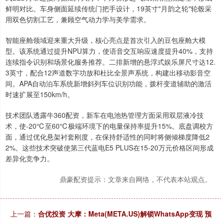
鲜明对比。车身侧面延续传统门把手设计，19英寸"月韵之轮"轮毂采
用双色切割工艺，兼顾空气动力学与美学需求。
智能座舱领域迎来重大升级，核心亮点是首次引入的豆包座舱大模
型。该系统通过提升NPU算力，使语音交互响应速度提升40%，支持
连续指令识别和场景化服务推荐。二排新增的悬浮式娱乐屏尺寸达12.
3英寸，配合12声道数字功放和杜比全景声系统，构建出移动影音空
间。APA自动泊车系统新增斜列车位识别功能，拨杆变道辅助的激活
时速扩展至150km/h。
技术团队透露牛360配资，新车在电池热管理方面采用双层液冷技
术，使-20℃至60℃极端环境下的电量保持率提升15%。底盘调校方
面，通过优化悬架衬套刚度，在保持舒适性的同时将侧倾梯度降低2
2%。这些技术突破使第三代蓝电E5 PLUS在15-20万元价格区间形成
差异化竞争力。
鼎豪配资提示：文章来自网络，不代表本站观点。
上一篇：
合优投资 大摩：Meta(META.US)解锁WhatsApp变现 预