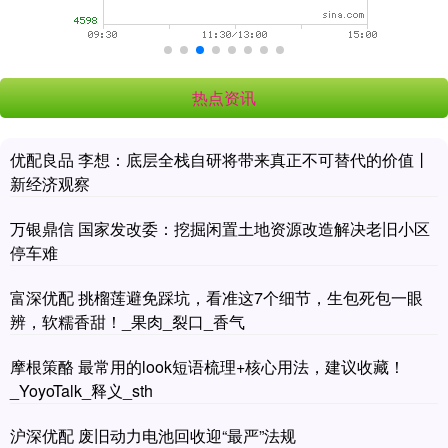
热点资讯
优配良品 李想：底层全栈自研将带来真正不可替代的价值丨
新经济观察
万银鼎信 国家发改委：挖掘闲置土地资源改造解决老旧小区
停车难
富深优配 挑榴莲避免踩坑，看准这7个细节，生包死包一眼
辨，软糯香甜！_果肉_裂口_香气
摩根策酪 最常用的look短语梳理+核心用法，建议收藏！
_YoyoTalk_释义_sth
沪深优配 废旧动力电池回收迎“最严”法规