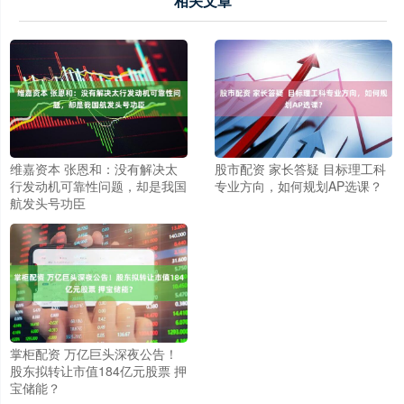
相关文章
维嘉资本 张恩和：没有解决太
股市配资 家长答疑 目标理工科
行发动机可靠性问题，却是我国
专业方向，如何规划AP选课？
航发头号功臣
掌柜配资 万亿巨头深夜公告！
股东拟转让市值184亿元股票 押
宝储能？