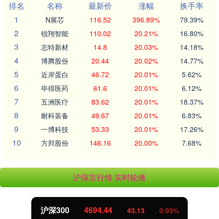
排名
名称
最新价
涨幅
换手率
1
N展芯
116.52
396.89%
79.39%
2
锐翔智能
110.02
20.21%
16.80%
3
志特新材
14.8
20.03%
14.18%
4
博腾股份
20.44
20.02%
14.77%
5
近岸蛋白
46.72
20.01%
5.62%
6
毕得医药
61.6
20.01%
6.12%
7
五洲医疗
83.62
20.01%
18.37%
8
耐科装备
49.67
20.01%
6.83%
9
一博科技
53.33
20.01%
17.26%
10
方邦股份
146.16
20.00%
7.68%
沪深京行情 实时轮播
.44
北证50
1134.
43.13
0.93%