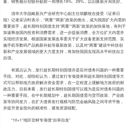
量、销售额分别较补贴前一周增长19%、29%，以旧换新开局良好。
清华大学战略新兴产业研究中心副主任胡麒牧在接受《证券日
报》记者采访时表示，“两重”“两新”政策的推出，成为我国扩大内需的
重要抓手，超长期特别国债支持“两重”“两新”政策的加快落地，有利于
加速释放国内投资和消费需求，进一步提振消费，全方位扩大内需并
实现经济发展。根据国家发展改革委关于扩大设备更新支持范围、实
施手机等数码产品购新补贴等最新政策，以及对“两重”建设中科技创
新和产业发展领域的更大力度支持，将加快我国实现高水平科技自立
自强。
有观点认为，发行超长期特别国债亦是应对债务问题的一种重要
手段。对此，胡恒松认为，通过发行专项债券和超长期特别国债等方
式可以帮助地方政府解决资金需求，在一定程度上缓解地方政府的财
政压力。目前来看，发行超长期特别国债可以视为是应对债务问题的
一种重要手段。在中长期规划中，超长期国债需与货币政策、产业政
策等协同发力，在扩大债券发行规模与防范金融风险之间寻求平衡，
并提升资金投向的精准性，避免资源错配。
“10+1”地区尝鲜专项债“自审自发”