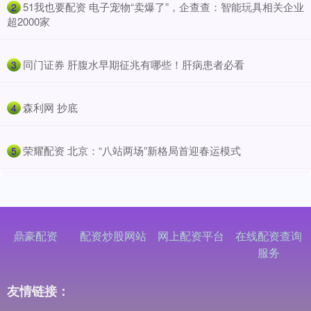
​51我也要配资 电子宠物“卖爆了”，企查查：智能玩具相关企业
2
超2000家
​同门证券 肝腹水早期征兆有哪些！肝病患者必看
3
​森利网 抄底
4
​荣耀配资 北京：“八站两场”新格局首迎春运模式
5
鼎豪配资
配资炒股网站
网上配资平台
在线配资查询
服务
友情链接：