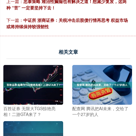
上一篇：
忠泰策略 难治性癫痫也有解决之道！想减少复发，这两
种 “苦” 一定要坚持下去！
下一篇：
中证所 浙商证券：关税冲击后股债行情再思考 权益市场
或将持续保持较强韧性
相关文章
百胜证券 无限大TGS惊艳亮
配查网 腾讯把AI未来，交给了
相！二游GTA来了？
一个27岁的人