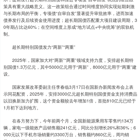
策具有重大战略意义。这一政策组合通过时间维度协同实现短期刺激
与长期布局的平衡，专项债“自审自发”显著提升审批效率，进而加速
债券发行及后续资金使用进度；超长期国债匹配重大项目建设周期，3
0年期占比达60%；在空间维度上形成“地方试点+中央统筹”的双轨机
制。
超长期特别国债发力“两新”“两重”
2025年，国家加大对“两新”“两重”领域支持力度，安排超长期特
别国债1.3万亿元，其中5000亿元用于“两新”，8000亿元用于“两重”建
设。
国家发展改革委副主任李春临3月17日在国新办新闻发布会上表
示同花配资，2025年，安排3000亿元超长期特别国债资金支持消费品
以旧换新加力扩围，这个资金额较去年增加1倍，首批810亿元已经于
1月初下达到地方。
在各方努力下，今年前两个月，全国新能源乘用车零售约134万
辆，家电一级能效产品销售额241亿元，同比分别增长26%和36%；6
000元以下手机市场销量约3300万台，销售额约860亿元，周均销